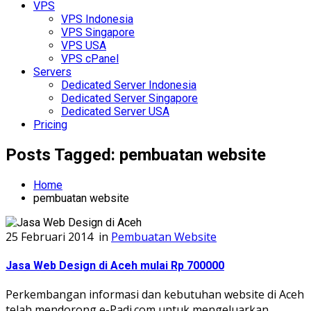
VPS
VPS Indonesia
VPS Singapore
VPS USA
VPS cPanel
Servers
Dedicated Server Indonesia
Dedicated Server Singapore
Dedicated Server USA
Pricing
Posts Tagged: pembuatan website
Home
pembuatan website
25 Februari 2014
in
Pembuatan Website
Jasa Web Design di Aceh mulai Rp 700000
Perkembangan informasi dan kebutuhan website di Aceh
telah mendorong e-Padi.com untuk mengeluarkan