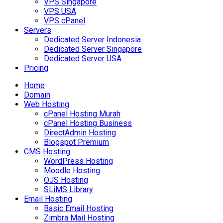
VPS Singapore
VPS USA
VPS cPanel
Servers
Dedicated Server Indonesia
Dedicated Server Singapore
Dedicated Server USA
Pricing
Home
Domain
Web Hosting
cPanel Hosting Murah
cPanel Hosting Business
DirectAdmin Hosting
Blogspot Premium
CMS Hosting
WordPress Hosting
Moodle Hosting
OJS Hosting
SLiMS Library
Email Hosting
Basic Email Hosting
Zimbra Mail Hosting