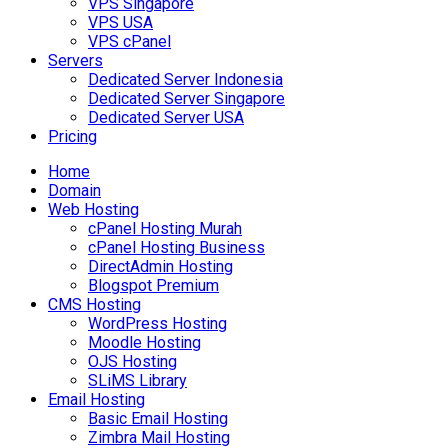
VPS Singapore
VPS USA
VPS cPanel
Servers
Dedicated Server Indonesia
Dedicated Server Singapore
Dedicated Server USA
Pricing
Home
Domain
Web Hosting
cPanel Hosting Murah
cPanel Hosting Business
DirectAdmin Hosting
Blogspot Premium
CMS Hosting
WordPress Hosting
Moodle Hosting
OJS Hosting
SLiMS Library
Email Hosting
Basic Email Hosting
Zimbra Mail Hosting