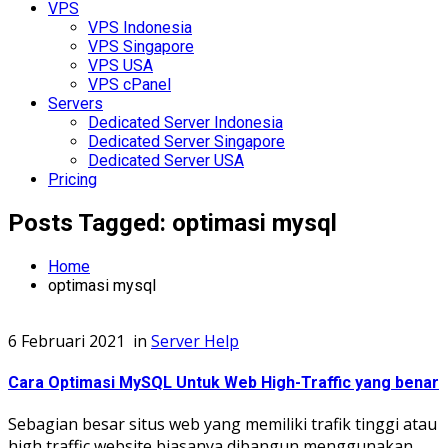
VPS
VPS Indonesia
VPS Singapore
VPS USA
VPS cPanel
Servers
Dedicated Server Indonesia
Dedicated Server Singapore
Dedicated Server USA
Pricing
Posts Tagged: optimasi mysql
Home
optimasi mysql
6 Februari 2021
in
Server Help
Cara Optimasi MySQL Untuk Web High-Traffic yang benar
Sebagian besar situs web yang memiliki trafik tinggi atau
high traffic website biasanya dibangun menggunakan