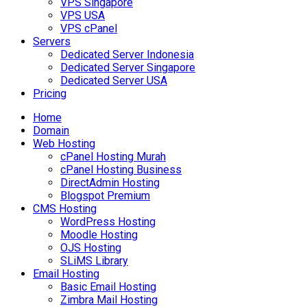
VPS Singapore
VPS USA
VPS cPanel
Servers
Dedicated Server Indonesia
Dedicated Server Singapore
Dedicated Server USA
Pricing
Home
Domain
Web Hosting
cPanel Hosting Murah
cPanel Hosting Business
DirectAdmin Hosting
Blogspot Premium
CMS Hosting
WordPress Hosting
Moodle Hosting
OJS Hosting
SLiMS Library
Email Hosting
Basic Email Hosting
Zimbra Mail Hosting