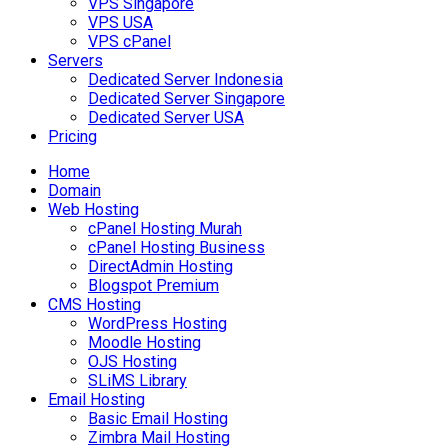
VPS Singapore
VPS USA
VPS cPanel
Servers
Dedicated Server Indonesia
Dedicated Server Singapore
Dedicated Server USA
Pricing
Home
Domain
Web Hosting
cPanel Hosting Murah
cPanel Hosting Business
DirectAdmin Hosting
Blogspot Premium
CMS Hosting
WordPress Hosting
Moodle Hosting
OJS Hosting
SLiMS Library
Email Hosting
Basic Email Hosting
Zimbra Mail Hosting