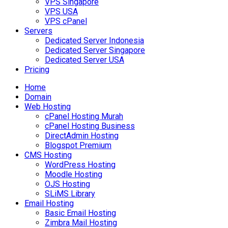
VPS Singapore
VPS USA
VPS cPanel
Servers
Dedicated Server Indonesia
Dedicated Server Singapore
Dedicated Server USA
Pricing
Home
Domain
Web Hosting
cPanel Hosting Murah
cPanel Hosting Business
DirectAdmin Hosting
Blogspot Premium
CMS Hosting
WordPress Hosting
Moodle Hosting
OJS Hosting
SLiMS Library
Email Hosting
Basic Email Hosting
Zimbra Mail Hosting