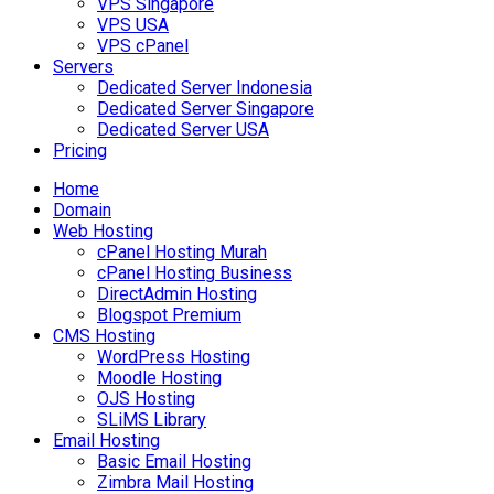
VPS Singapore
VPS USA
VPS cPanel
Servers
Dedicated Server Indonesia
Dedicated Server Singapore
Dedicated Server USA
Pricing
Home
Domain
Web Hosting
cPanel Hosting Murah
cPanel Hosting Business
DirectAdmin Hosting
Blogspot Premium
CMS Hosting
WordPress Hosting
Moodle Hosting
OJS Hosting
SLiMS Library
Email Hosting
Basic Email Hosting
Zimbra Mail Hosting