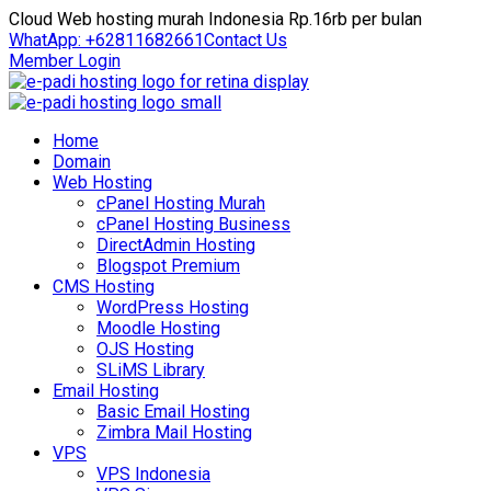
Cloud Web hosting murah Indonesia Rp.16rb per bulan
WhatApp: +62811682661
Contact Us
Member Login
Home
Domain
Web Hosting
cPanel Hosting Murah
cPanel Hosting Business
DirectAdmin Hosting
Blogspot Premium
CMS Hosting
WordPress Hosting
Moodle Hosting
OJS Hosting
SLiMS Library
Email Hosting
Basic Email Hosting
Zimbra Mail Hosting
VPS
VPS Indonesia