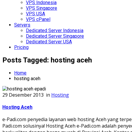
VPS Indonesia
VPS Singapore
VPS USA
VPS cPanel
Servers
Dedicated Server Indonesia
Dedicated Server Singapore
Dedicated Server USA
Pricing
Posts Tagged: hosting aceh
Home
hosting aceh
29 Desember 2013
in
Hosting
Hosting Aceh
e-Padi.com penyedia layanan web hosting Aceh yang terper
Padi.com solusinya! Hosting Aceh e-Padi.com adalah peny