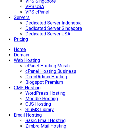
VPS Singapore
VPS USA
VPS cPanel
Servers
Dedicated Server Indonesia
Dedicated Server Singapore
Dedicated Server USA
Pricing
Home
Domain
Web Hosting
cPanel Hosting Murah
cPanel Hosting Business
DirectAdmin Hosting
Blogspot Premium
CMS Hosting
WordPress Hosting
Moodle Hosting
OJS Hosting
SLiMS Library
Email Hosting
Basic Email Hosting
Zimbra Mail Hosting