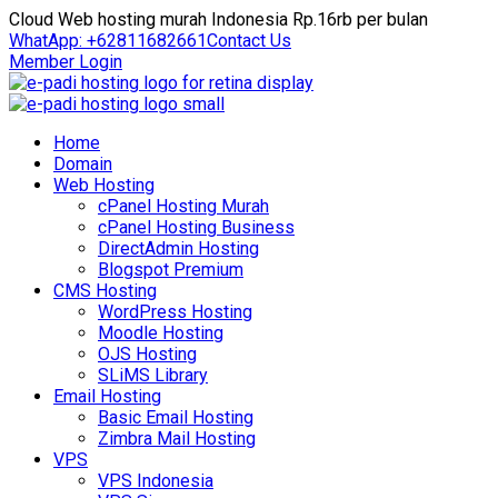
Cloud Web hosting murah Indonesia Rp.16rb per bulan
WhatApp: +62811682661
Contact Us
Member Login
Home
Domain
Web Hosting
cPanel Hosting Murah
cPanel Hosting Business
DirectAdmin Hosting
Blogspot Premium
CMS Hosting
WordPress Hosting
Moodle Hosting
OJS Hosting
SLiMS Library
Email Hosting
Basic Email Hosting
Zimbra Mail Hosting
VPS
VPS Indonesia