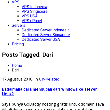
VPS
VPS Indonesia
VPS Singapore
VPS USA
VPS cPanel
Servers
Dedicated Server Indonesia
Dedicated Server Singapore
Dedicated Server USA
Pricing
Posts Tagged: Dari
Home
Dari
17 Agustus 2010
in
Un-Related
Bagaimana cara mengubah dari Windows ke server
Linux?
Saya punya GoDaddy hosting gratis untuk domain saya
dibeli dengan mereka. Saya melakukan kesalahan