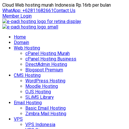
Cloud Web hosting murah Indonesia Rp.16rb per bulan
WhatApp: +62811682661
Contact Us
Member Login
Home
Domain
Web Hosting
cPanel Hosting Murah
cPanel Hosting Business
DirectAdmin Hosting
Blogspot Premium
CMS Hosting
WordPress Hosting
Moodle Hosting
OJS Hosting
SLiMS Library
Email Hosting
Basic Email Hosting
Zimbra Mail Hosting
VPS
VPS Indonesia