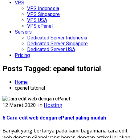
VPS
VPS Indonesia
VPS Singapore
VPS USA
VPS cPanel
Servers
Dedicated Server Indonesia
Dedicated Server Singapore
Dedicated Server USA
Pricing
Posts Tagged: cpanel tutorial
Home
cpanel tutorial
12 Maret 2020
in
Hosting
6 Cara edit web dengan cPanel paling mudah
Banyak yang bertanya pada kami bagaimana cara edit
web dengan cPanel yang benar, dengan artikel ini akan