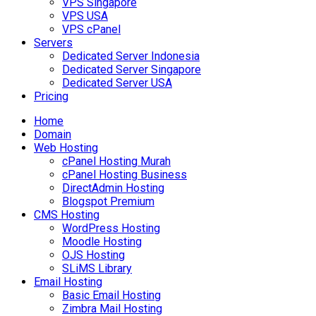
VPS Singapore
VPS USA
VPS cPanel
Servers
Dedicated Server Indonesia
Dedicated Server Singapore
Dedicated Server USA
Pricing
Home
Domain
Web Hosting
cPanel Hosting Murah
cPanel Hosting Business
DirectAdmin Hosting
Blogspot Premium
CMS Hosting
WordPress Hosting
Moodle Hosting
OJS Hosting
SLiMS Library
Email Hosting
Basic Email Hosting
Zimbra Mail Hosting