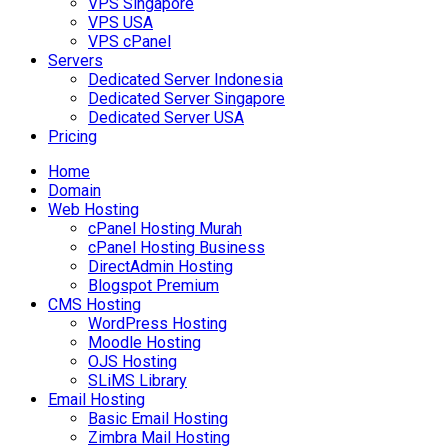
VPS Singapore
VPS USA
VPS cPanel
Servers
Dedicated Server Indonesia
Dedicated Server Singapore
Dedicated Server USA
Pricing
Home
Domain
Web Hosting
cPanel Hosting Murah
cPanel Hosting Business
DirectAdmin Hosting
Blogspot Premium
CMS Hosting
WordPress Hosting
Moodle Hosting
OJS Hosting
SLiMS Library
Email Hosting
Basic Email Hosting
Zimbra Mail Hosting