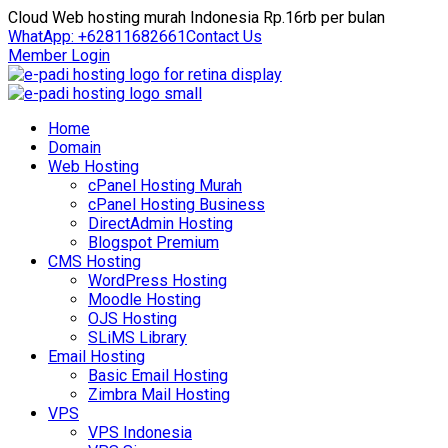
Cloud Web hosting murah Indonesia Rp.16rb per bulan
WhatApp: +62811682661
Contact Us
Member Login
Home
Domain
Web Hosting
cPanel Hosting Murah
cPanel Hosting Business
DirectAdmin Hosting
Blogspot Premium
CMS Hosting
WordPress Hosting
Moodle Hosting
OJS Hosting
SLiMS Library
Email Hosting
Basic Email Hosting
Zimbra Mail Hosting
VPS
VPS Indonesia