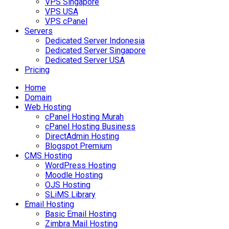
VPS Singapore
VPS USA
VPS cPanel
Servers
Dedicated Server Indonesia
Dedicated Server Singapore
Dedicated Server USA
Pricing
Home
Domain
Web Hosting
cPanel Hosting Murah
cPanel Hosting Business
DirectAdmin Hosting
Blogspot Premium
CMS Hosting
WordPress Hosting
Moodle Hosting
OJS Hosting
SLiMS Library
Email Hosting
Basic Email Hosting
Zimbra Mail Hosting