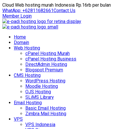
Cloud Web hosting murah Indonesia Rp.16rb per bulan
WhatApp: +62811682661
Contact Us
Member Login
Home
Domain
Web Hosting
cPanel Hosting Murah
cPanel Hosting Business
DirectAdmin Hosting
Blogspot Premium
CMS Hosting
WordPress Hosting
Moodle Hosting
OJS Hosting
SLiMS Library
Email Hosting
Basic Email Hosting
Zimbra Mail Hosting
VPS
VPS Indonesia