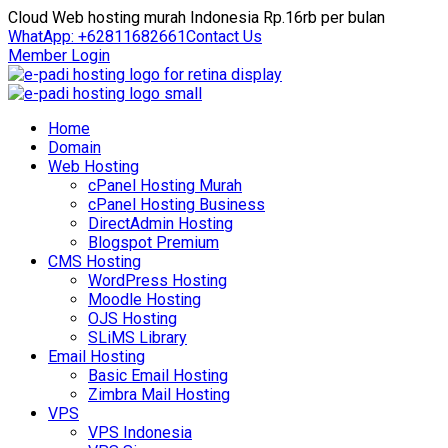
Cloud Web hosting murah Indonesia Rp.16rb per bulan
WhatApp: +62811682661
Contact Us
Member Login
Home
Domain
Web Hosting
cPanel Hosting Murah
cPanel Hosting Business
DirectAdmin Hosting
Blogspot Premium
CMS Hosting
WordPress Hosting
Moodle Hosting
OJS Hosting
SLiMS Library
Email Hosting
Basic Email Hosting
Zimbra Mail Hosting
VPS
VPS Indonesia