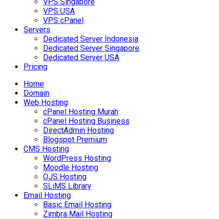
VPS Singapore
VPS USA
VPS cPanel
Servers
Dedicated Server Indonesia
Dedicated Server Singapore
Dedicated Server USA
Pricing
Home
Domain
Web Hosting
cPanel Hosting Murah
cPanel Hosting Business
DirectAdmin Hosting
Blogspot Premium
CMS Hosting
WordPress Hosting
Moodle Hosting
OJS Hosting
SLiMS Library
Email Hosting
Basic Email Hosting
Zimbra Mail Hosting