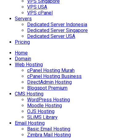
VPS Singapore
VPS USA
VPS cPanel
Servers
Dedicated Server Indonesia
Dedicated Server Singapore
Dedicated Server USA
Pricing
Home
Domain
Web Hosting
cPanel Hosting Murah
cPanel Hosting Business
DirectAdmin Hosting
Blogspot Premium
CMS Hosting
WordPress Hosting
Moodle Hosting
OJS Hosting
SLiMS Library
Email Hosting
Basic Email Hosting
Zimbra Mail Hosting