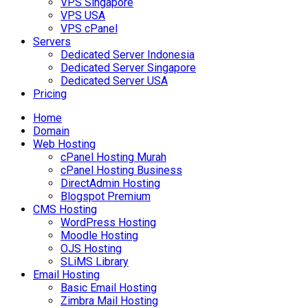
VPS Singapore
VPS USA
VPS cPanel
Servers
Dedicated Server Indonesia
Dedicated Server Singapore
Dedicated Server USA
Pricing
Home
Domain
Web Hosting
cPanel Hosting Murah
cPanel Hosting Business
DirectAdmin Hosting
Blogspot Premium
CMS Hosting
WordPress Hosting
Moodle Hosting
OJS Hosting
SLiMS Library
Email Hosting
Basic Email Hosting
Zimbra Mail Hosting