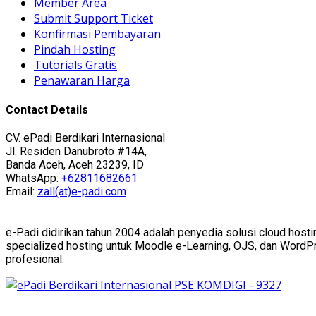
Member Area
Submit Support Ticket
Konfirmasi Pembayaran
Pindah Hosting
Tutorials Gratis
Penawaran Harga
Contact Details
CV. ePadi Berdikari Internasional
Jl. Residen Danubroto #14A,
Banda Aceh, Aceh 23239, ID
WhatsApp:
+62811682661
Email:
zall(at)e-padi.com
e-Padi didirikan tahun 2004 adalah penyedia solusi cloud hosti
specialized hosting untuk Moodle e-Learning, OJS, dan WordPres
profesional.