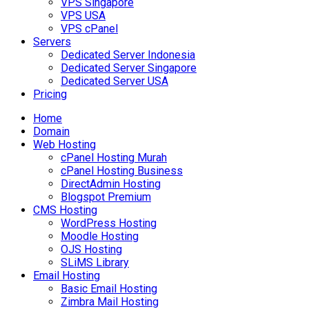
VPS Singapore
VPS USA
VPS cPanel
Servers
Dedicated Server Indonesia
Dedicated Server Singapore
Dedicated Server USA
Pricing
Home
Domain
Web Hosting
cPanel Hosting Murah
cPanel Hosting Business
DirectAdmin Hosting
Blogspot Premium
CMS Hosting
WordPress Hosting
Moodle Hosting
OJS Hosting
SLiMS Library
Email Hosting
Basic Email Hosting
Zimbra Mail Hosting