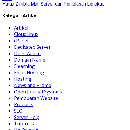
Harga Zimbra Mail Server dan Penjelasan Lengkap
Kategori Artikel
Artikel
CloudLinux
cPanel
Dedicated Server
DirectAdmin
Domain Name
Elearning
Email Hosting
Hosting
News and Promo
Open Journal Systems
Pembuatan Website
Products
SEO
Server Help
Tutorials
Un-Related