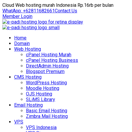
Cloud Web hosting murah Indonesia Rp.16rb per bulan
WhatApp: +62811682661
Contact Us
Member Login
Home
Domain
Web Hosting
cPanel Hosting Murah
cPanel Hosting Business
DirectAdmin Hosting
Blogspot Premium
CMS Hosting
WordPress Hosting
Moodle Hosting
OJS Hosting
SLiMS Library
Email Hosting
Basic Email Hosting
Zimbra Mail Hosting
VPS
VPS Indonesia