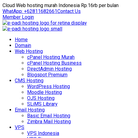
Cloud Web hosting murah Indonesia Rp.16rb per bulan
WhatApp: +62811682661
Contact Us
Member Login
Home
Domain
Web Hosting
cPanel Hosting Murah
cPanel Hosting Business
DirectAdmin Hosting
Blogspot Premium
CMS Hosting
WordPress Hosting
Moodle Hosting
OJS Hosting
SLiMS Library
Email Hosting
Basic Email Hosting
Zimbra Mail Hosting
VPS
VPS Indonesia