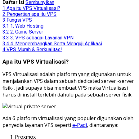
Daftar Isi
Sembunyikan
1
Apa itu VPS Virtualisasi?
2
Pengertian apa itu VPS
3
Fungsi VPS
3.1
1. Web Hosting
3.2
2. Game Server
3.3
3. VPS sebagai Layanan VPN
3.4
4. Mengembangkan Serta Menguji Aplikasi
4
VPS Murah & Berkualitas!
Apa itu VPS Virtualisasi?
VPS Virtualisasi adalah platform yang digunakan untuk
menjalankan VPS dalam sebuah dedicated server -server
fisik-, jadi supaya bisa membuat VPS maka Virtualisasi
harus di install terlebih dahulu pada sebuah server fisik.
Ada 6 platform virtualisasi yang populer digunakan oleh
penyedia layanan VPS seperti
e-Padi
, diantaranya:
Proxmox