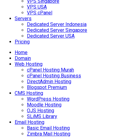
VPS Singapore
VPS USA
VPS cPanel
Servers
Dedicated Server Indonesia
Dedicated Server Singapore
Dedicated Server USA
Pricing
Home
Domain
Web Hosting
cPanel Hosting Murah
cPanel Hosting Business
DirectAdmin Hosting
Blogspot Premium
CMS Hosting
WordPress Hosting
Moodle Hosting
OJS Hosting
SLiMS Library
Email Hosting
Basic Email Hosting
Zimbra Mail Hosting