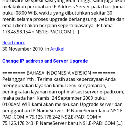
Hardware ke spesifikasi yang lebih tinggi. Kami juga akan
melakukan perubahan IP Address Server pada hari Jumat
pukul 08:00 WIB, waktu yang dibutuhkan sekitar 30
menit, selama proses upgrade berlangsung, website dan
email client akan berjalan seperti biasanya. IP Lama
173.45.93.154 = NS1.E-PADI.COM […]
Read more
30 November 2010
in
Artikel
Change IP address and Server Upgrade
========= BAHASA INDONESIA VERSION =========
Pelanggan Yth., Terima kasih atas kepercayaan Anda
menggunakan layanan kami. Demi kenyamanan,
peningkatan layanan dan optimalisasi server e-padi.com,
maka pada hari Kamis, 24 September 2009 pukul
01:00AM WIB kami akan melakukan Upgrade server dan
penggantian IP NameServer. IP NameServer lama NS1.E-
PADI.COM = 75.125.178.242 NS2.E-PADI.COM =
75.125.178.243 IP NameServer baru NS1.E-PADI.COM […]