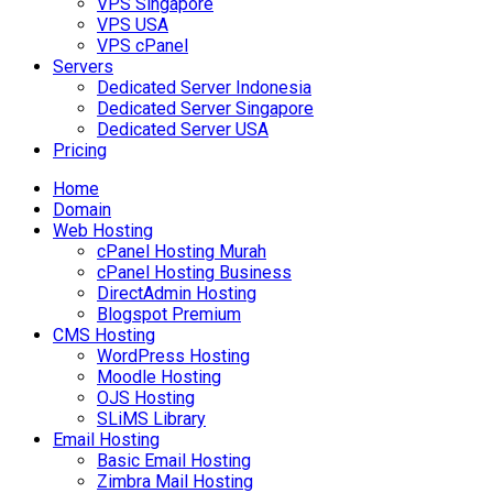
VPS Singapore
VPS USA
VPS cPanel
Servers
Dedicated Server Indonesia
Dedicated Server Singapore
Dedicated Server USA
Pricing
Home
Domain
Web Hosting
cPanel Hosting Murah
cPanel Hosting Business
DirectAdmin Hosting
Blogspot Premium
CMS Hosting
WordPress Hosting
Moodle Hosting
OJS Hosting
SLiMS Library
Email Hosting
Basic Email Hosting
Zimbra Mail Hosting