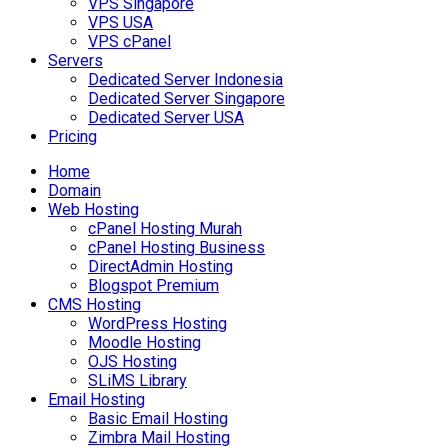
VPS Singapore
VPS USA
VPS cPanel
Servers
Dedicated Server Indonesia
Dedicated Server Singapore
Dedicated Server USA
Pricing
Home
Domain
Web Hosting
cPanel Hosting Murah
cPanel Hosting Business
DirectAdmin Hosting
Blogspot Premium
CMS Hosting
WordPress Hosting
Moodle Hosting
OJS Hosting
SLiMS Library
Email Hosting
Basic Email Hosting
Zimbra Mail Hosting