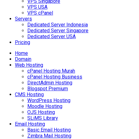
VPS Singapore
VPS USA
VPS cPanel
Servers
Dedicated Server Indonesia
Dedicated Server Singapore
Dedicated Server USA
Pricing
Home
Domain
Web Hosting
cPanel Hosting Murah
cPanel Hosting Business
DirectAdmin Hosting
Blogspot Premium
CMS Hosting
WordPress Hosting
Moodle Hosting
OJS Hosting
SLiMS Library
Email Hosting
Basic Email Hosting
Zimbra Mail Hosting