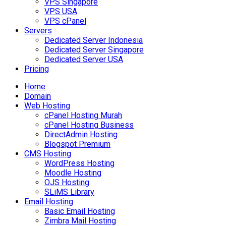
VPS Singapore
VPS USA
VPS cPanel
Servers
Dedicated Server Indonesia
Dedicated Server Singapore
Dedicated Server USA
Pricing
Home
Domain
Web Hosting
cPanel Hosting Murah
cPanel Hosting Business
DirectAdmin Hosting
Blogspot Premium
CMS Hosting
WordPress Hosting
Moodle Hosting
OJS Hosting
SLiMS Library
Email Hosting
Basic Email Hosting
Zimbra Mail Hosting