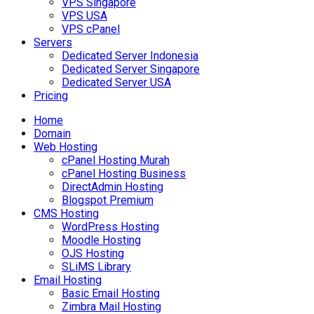
VPS Singapore
VPS USA
VPS cPanel
Servers
Dedicated Server Indonesia
Dedicated Server Singapore
Dedicated Server USA
Pricing
Home
Domain
Web Hosting
cPanel Hosting Murah
cPanel Hosting Business
DirectAdmin Hosting
Blogspot Premium
CMS Hosting
WordPress Hosting
Moodle Hosting
OJS Hosting
SLiMS Library
Email Hosting
Basic Email Hosting
Zimbra Mail Hosting