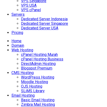
VPS Singapore
VPS USA
VPS cPanel
Servers
Dedicated Server Indonesia
Dedicated Server Singapore
Dedicated Server USA
Pricing
Home
Domain
Web Hosting
cPanel Hosting Murah
cPanel Hosting Business
DirectAdmin Hosting
Blogspot Premium
CMS Hosting
WordPress Hosting
Moodle Hosting
OJS Hosting
SLiMS Library
Email Hosting
Basic Email Hosting
Zimbra Mail Hosting